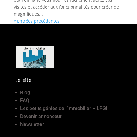
visites et accéder aux fonctionnalités pour créer de
magnifiques...
« Entrées précédentes
Le site
Blog
FAQ
Les petits génies de l’immobilier – LPGI
Devenir annonceur
Newsletter