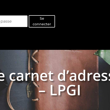
Se
connecter
e carnet d’adres
– LPGI