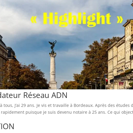
ndateur Réseau ADN
tous, J’ai 29 ans. Je vis et travaille à Bordeaux. Après des études d
ès rapidement puisque je suis devenu notaire à 25 ans. Ce qui objec
TION