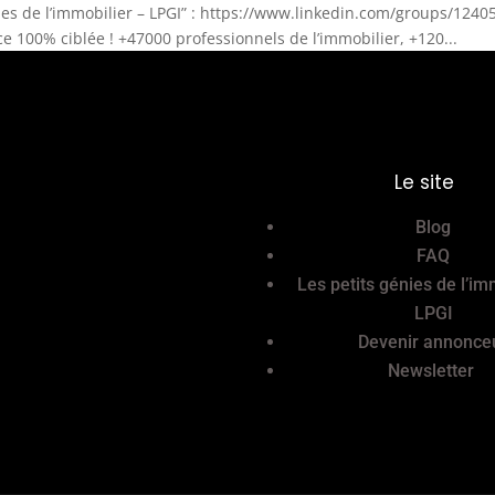
nies de l’immobilier – LPGI” : https://www.linkedin.com/groups/124
e 100% ciblée ! +47000 professionnels de l’immobilier, +120...
Le site
Blog
FAQ
Les petits génies de l’im
LPGI
Devenir annonce
Newsletter