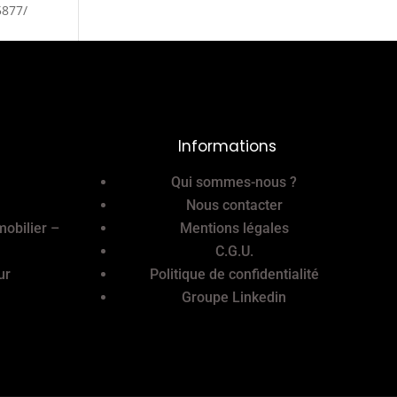
05877/
Informations
Qui sommes-nous ?
Nous contacter
mobilier –
Mentions légales
C.G.U.
ur
Politique de confidentialité
Groupe Linkedin