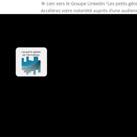
🎯 Lien vers le Groupe LinkedIn “Les petits gé
Accélérez votre notoriété auprès d’une audienc