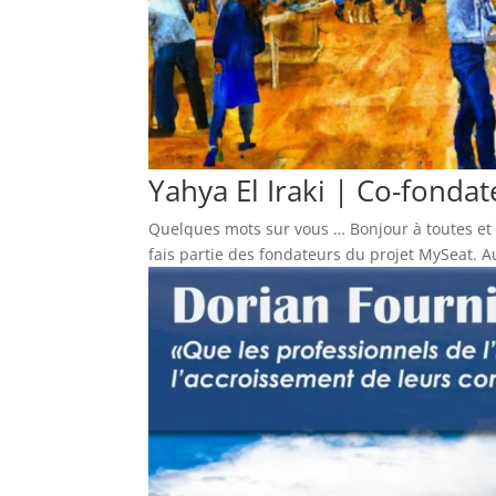
Yahya El Iraki | Co-fonda
Quelques mots sur vous … Bonjour à toutes et à
fais partie des fondateurs du projet MySeat. Au