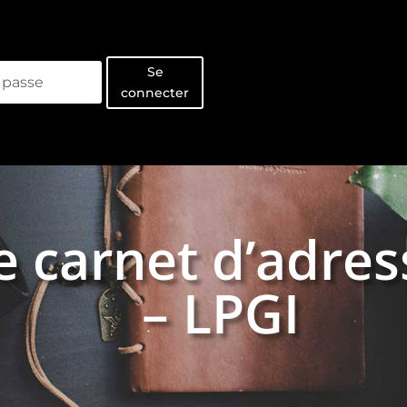
Se
connecter
e carnet d’adres
– LPGI