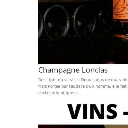
Champagne Lonclas
Descriptif du service : Depuis plus de quarant
frais Portée par l’audace d’un homme, elle fa
choix authentique et...