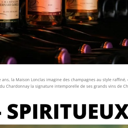
e ans, la Maison Lonclas imagine des champagnes au style raffiné, d
it du Chardonnay la signature intemporelle de ses grands vins de