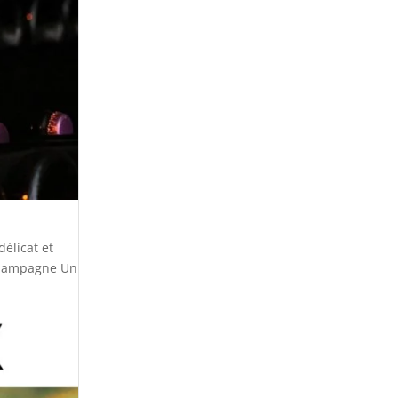
élicat et
 Champagne Un