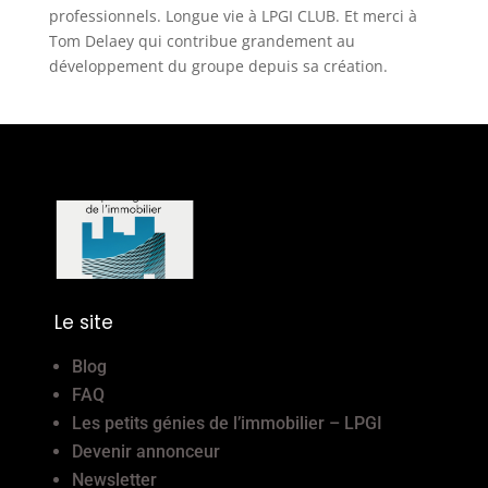
professionnels. Longue vie à LPGI CLUB. Et merci à
Tom Delaey qui contribue grandement au
développement du groupe depuis sa création.
Le site
Blog
FAQ
Les petits génies de l’immobilier – LPGI
Devenir annonceur
Newsletter