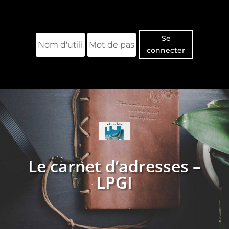
Se
connecter
Le carnet d’adresses –
LPGI