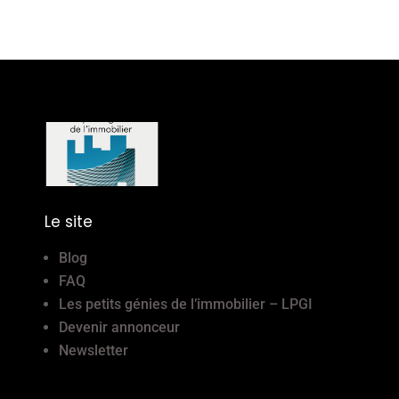
Le site
Blog
FAQ
Les petits génies de l’immobilier – LPGI
Devenir annonceur
Newsletter