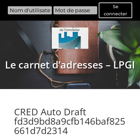
Se
connecter
Le carnet d’adresses – LPGI
CRED Auto Draft
fd3d9bd8a9cfb146baf825
661d7d2314