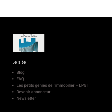
Le site
Blog
FAQ
Les petits génies de l’immobilier – LPGI
Devenir annonceur
Newsletter