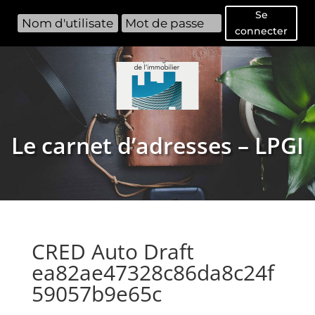
Se
connecter
Le carnet d’adresses – LPGI
CRED Auto Draft
ea82ae47328c86da8c24f
59057b9e65c