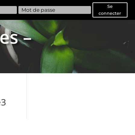
Se
connecter
es –
e3