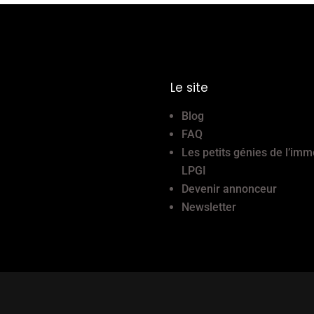
Le site
Blog
FAQ
Les petits génies de l’imm
LPGI
Devenir annonceur
Newsletter