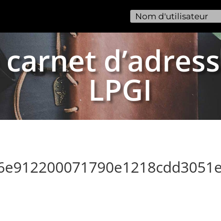
 carnet d’adress
LPGI
46e912200071790e1218cdd3051