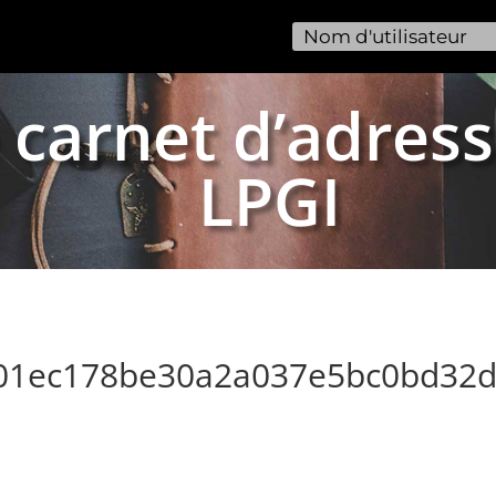
 carnet d’adress
LPGI
c01ec178be30a2a037e5bc0bd32