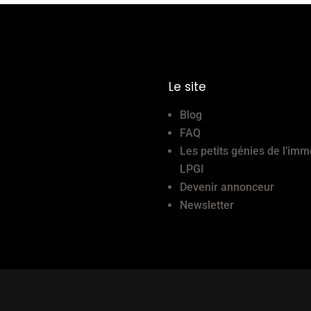
Le site
Blog
FAQ
Les petits génies de l’imm
LPGI
Devenir annonceur
Newsletter