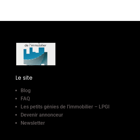
Le site
Blog
FAQ
Les petits génies de l’immobilier – LPGI
Devenir annonceur
Newsletter