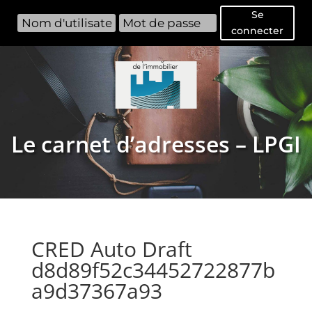
Se
connecter
Le carnet d’adresses – LPGI
CRED Auto Draft
d8d89f52c34452722877b
a9d37367a93