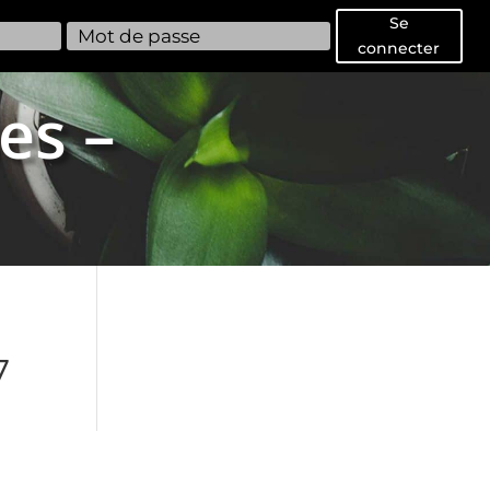
Se
connecter
es –
7