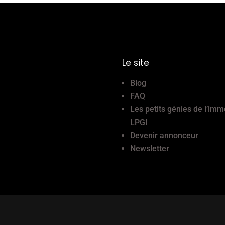
Le site
Blog
FAQ
Les petits génies de l’imm
LPGI
Devenir annonceur
Newsletter