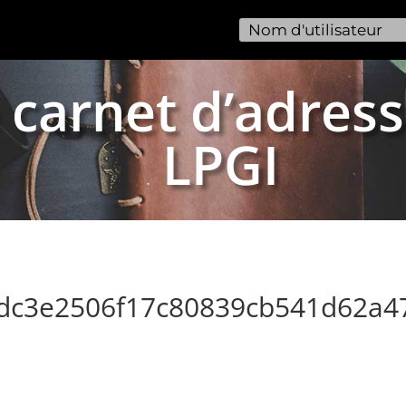
 carnet d’adress
LPGI
3dc3e2506f17c80839cb541d62a4