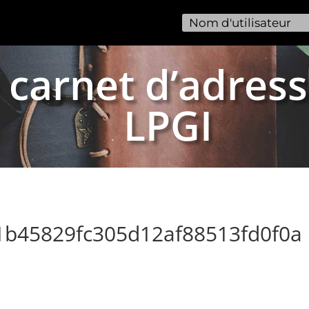
 carnet d’adress
LPGI
1b45829fc305d12af88513fd0f0a