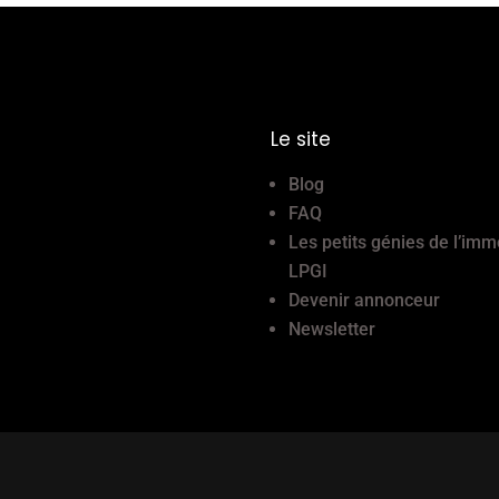
Le site
Blog
FAQ
Les petits génies de l’imm
LPGI
Devenir annonceur
Newsletter