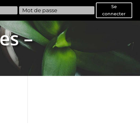
Se
connecter
es –