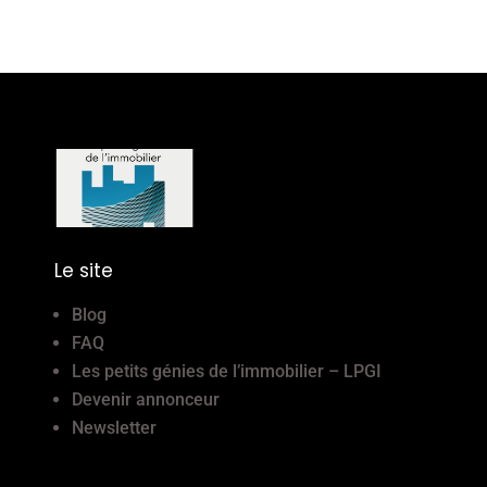
Le site
Blog
FAQ
Les petits génies de l’immobilier – LPGI
Devenir annonceur
Newsletter