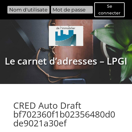
Se
connecter
Le carnet d’adresses – LPGI
CRED Auto Draft
bf702360f1b02356480d0
de9021a30ef