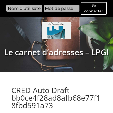
Se
connecter
Le carnet d’adresses – LPGI
CRED Auto Draft
bb0ce4f28ad8afb68e77f1
8fbd591a73