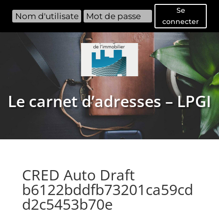
Se
connecter
Le carnet d’adresses – LPGI
CRED Auto Draft
b6122bddfb73201ca59cd
d2c5453b70e