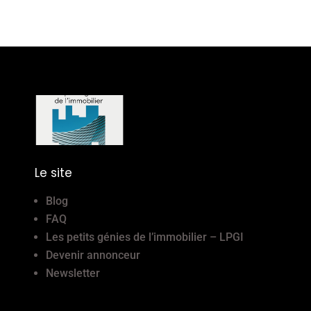
Le site
Blog
FAQ
Les petits génies de l’immobilier – LPGI
Devenir annonceur
Newsletter