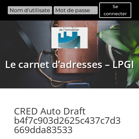
Se
connecter
Le carnet d’adresses – LPGI
CRED Auto Draft
b4f7c903d2625c437c7d3
669dda83533