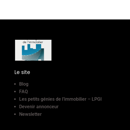
Le site
Blog
FAQ
Les petits génies de l’immobilier – LPGI
Devenir annonceur
Newsletter