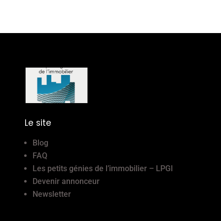
Le site
Blog
FAQ
Les petits génies de l’immobilier – LPGI
Devenir annonceur
Newsletter