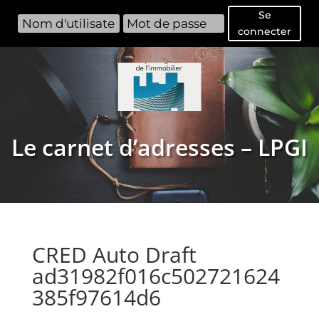
Se
connecter
Le carnet d’adresses – LPGI
CRED Auto Draft
ad31982f016c502721624
385f97614d6