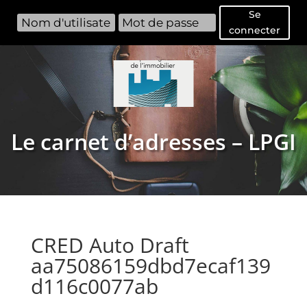
Se
connecter
Le carnet d’adresses – LPGI
CRED Auto Draft
aa75086159dbd7ecaf139
d116c0077ab