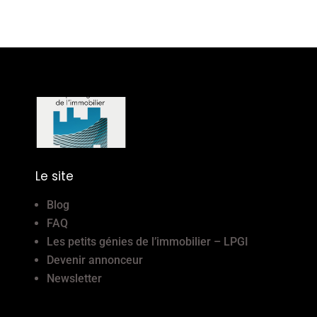
Le site
Blog
FAQ
Les petits génies de l’immobilier – LPGI
Devenir annonceur
Newsletter