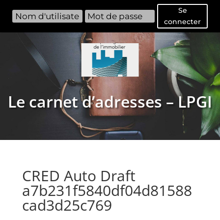
Se
connecter
Le carnet d’adresses – LPGI
CRED Auto Draft
a7b231f5840df04d81588
cad3d25c769