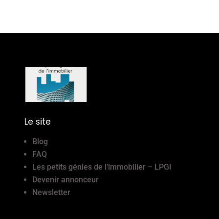
Le site
Blog
FAQ
Les petits génies de l’immobilier – LPGI
Devenir annonceur
Newsletter