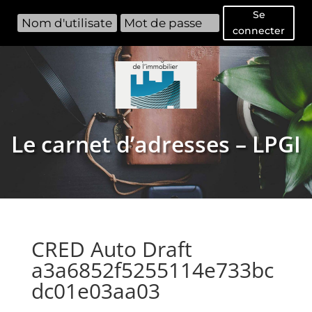
Se
connecter
Le carnet d’adresses – LPGI
CRED Auto Draft
a3a6852f5255114e733bc
dc01e03aa03