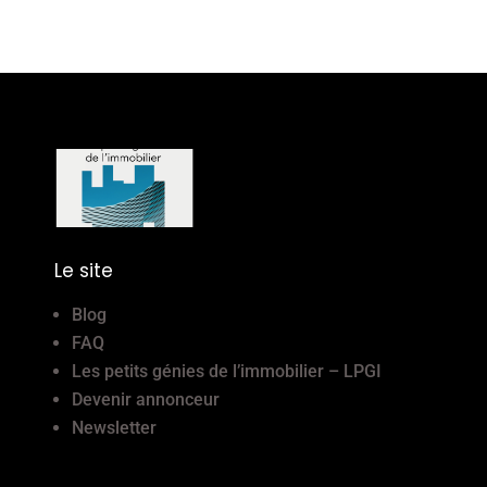
Le site
Blog
FAQ
Les petits génies de l’immobilier – LPGI
Devenir annonceur
Newsletter