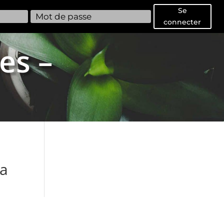
Se
connecter
es –
5a