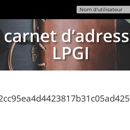
 carnet d’adress
LPGI
b2cc95ea4d4423817b31c05ad42