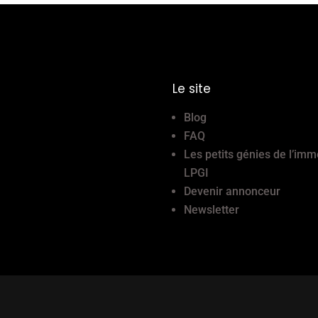
Le site
Blog
FAQ
Les petits génies de l’imm
LPGI
Devenir annonceur
Newsletter