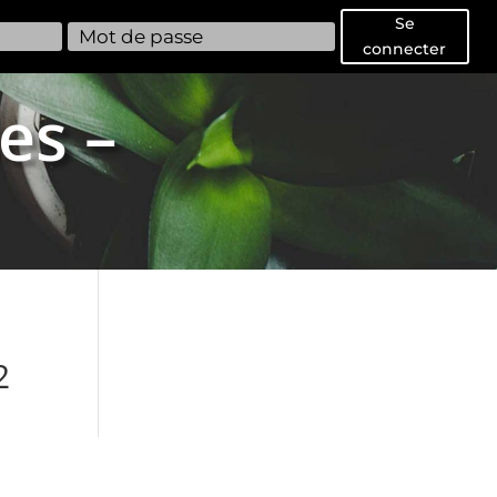
Se
connecter
es –
2