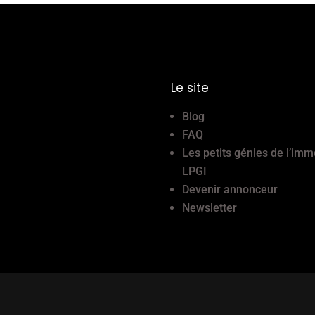
Le site
Blog
FAQ
Les petits génies de l’imm
LPGI
Devenir annonceur
Newsletter