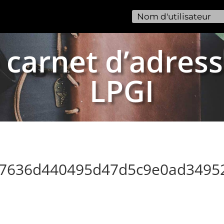
 carnet d’adress
LPGI
f97636d440495d47d5c9e0ad3495