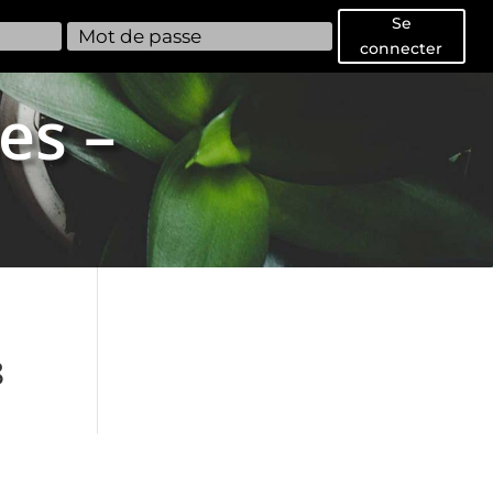
Se
connecter
es –
8