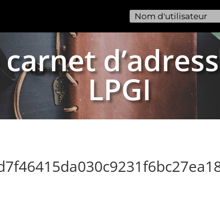
 carnet d’adress
LPGI
9d7f46415da030c9231f6bc27ea1