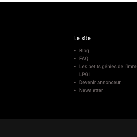
Le site
Blog
FAQ
Les petits génies de l’imm
LPGI
Devenir annonceur
Newsletter