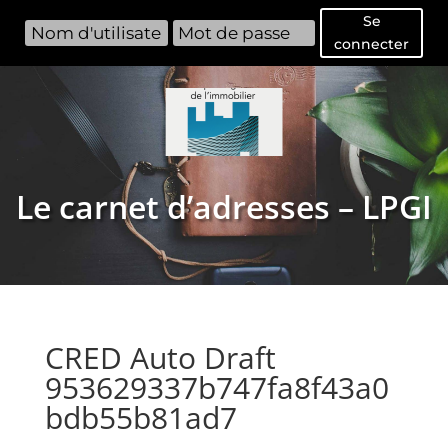
Se
connecter
Le carnet d’adresses – LPGI
CRED Auto Draft
953629337b747fa8f43a0
bdb55b81ad7