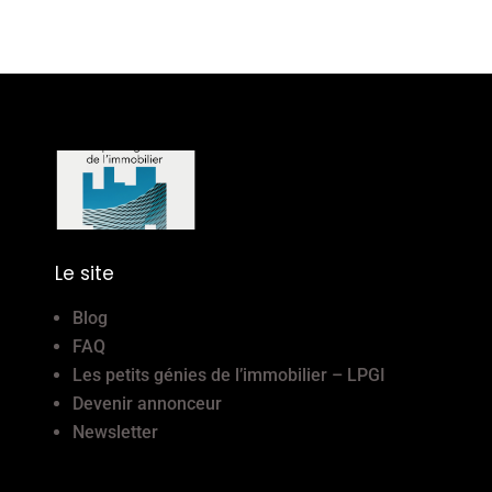
Le site
Blog
FAQ
Les petits génies de l’immobilier – LPGI
Devenir annonceur
Newsletter