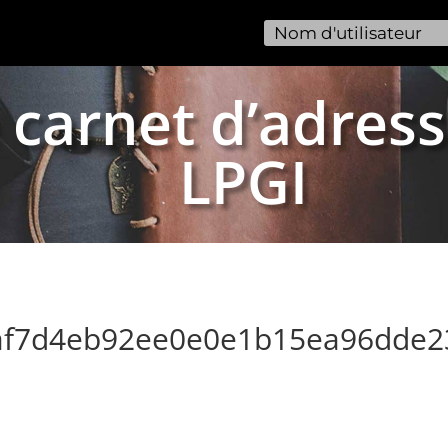
 carnet d’adress
LPGI
baf7d4eb92ee0e0e1b15ea96dde2