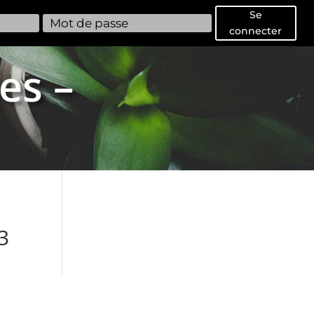
Se
connecter
es –
3