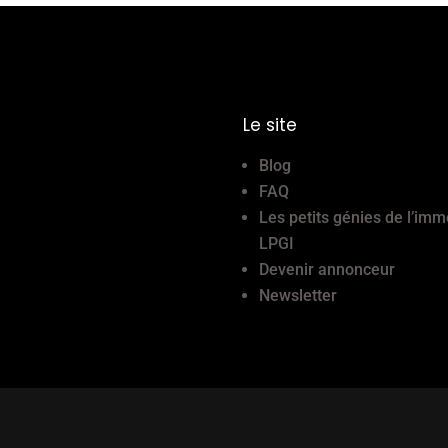
Le site
Blog
FAQ
Les petits génies de l’imm
LPGI
Devenir annonceur
Newsletter