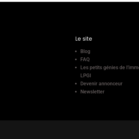
Le site
Blog
FAQ
Les petits génies de l’imm
LPGI
Devenir annonceur
Newsletter