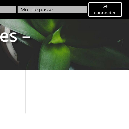
Se
connecter
es –