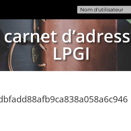
 carnet d’adress
LPGI
fdbfadd88afb9ca838a058a6c946