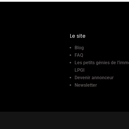
Le site
Blog
FAQ
Les petits génies de l’imm
LPGI
Devenir annonceur
Newsletter