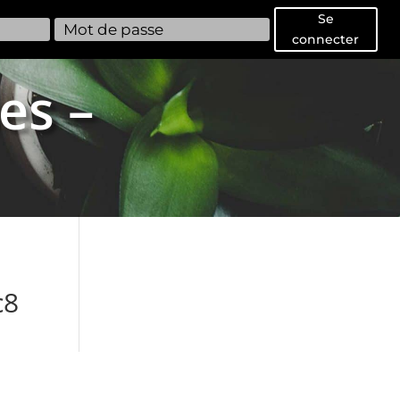
Se
connecter
es –
c8