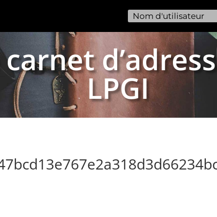
 carnet d’adress
LPGI
247bcd13e767e2a318d3d66234b