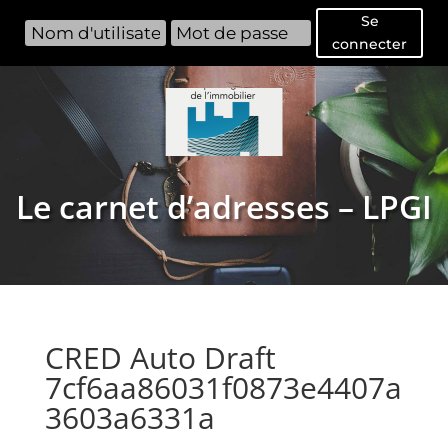
Se
connecter
Le carnet d’adresses – LPGI
CRED Auto Draft
7cf6aa86031f0873e4407a
3603a6331a