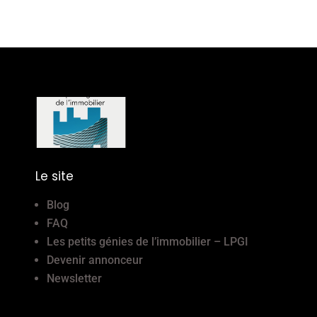
Le site
Blog
FAQ
Les petits génies de l’immobilier – LPGI
Devenir annonceur
Newsletter