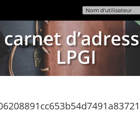
 carnet d’adress
LPGI
206208891cc653b54d7491a8372