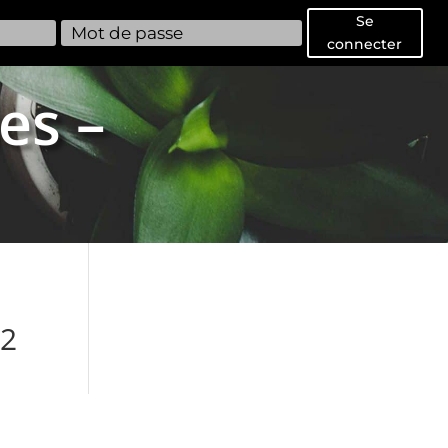
Se
connecter
es –
12