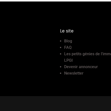
Le site
Blog
FAQ
Les petits génies de l’imm
LPGI
Devenir annonceur
Newsletter