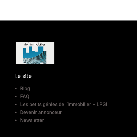
Le site
Blog
FAQ
Les petits génies de l’immobilier – LPGI
Devenir annonceur
Newsletter