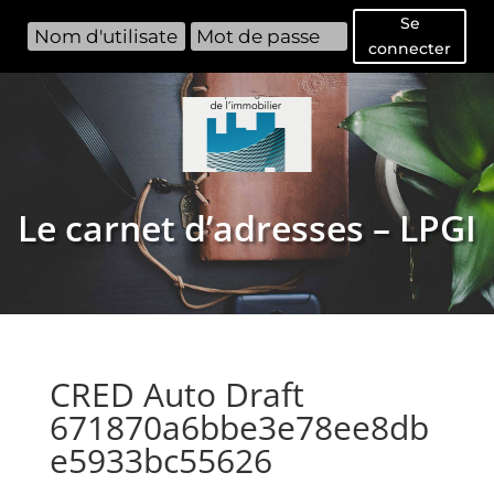
Se
connecter
Le carnet d’adresses – LPGI
CRED Auto Draft
671870a6bbe3e78ee8db
e5933bc55626