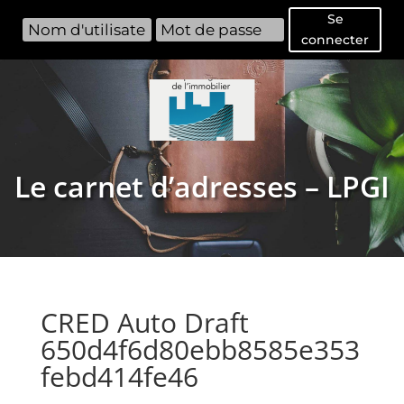
Se
connecter
Le carnet d’adresses – LPGI
CRED Auto Draft
650d4f6d80ebb8585e353
febd414fe46