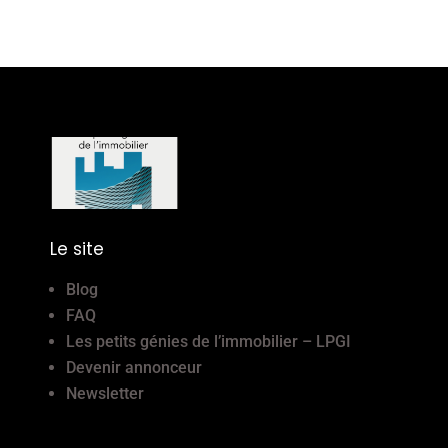
Le site
Blog
FAQ
Les petits génies de l’immobilier – LPGI
Devenir annonceur
Newsletter