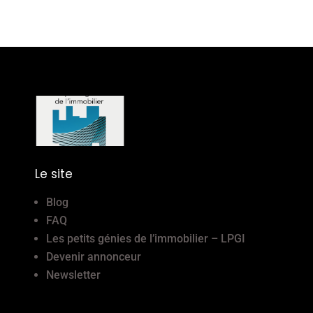
Le site
Blog
FAQ
Les petits génies de l’immobilier – LPGI
Devenir annonceur
Newsletter