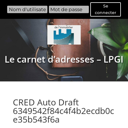
Se
connecter
Le carnet d’adresses – LPGI
CRED Auto Draft
6349542f84c4f4b2ecdb0c
e35b543f6a