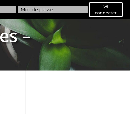
Se
connecter
es –
f