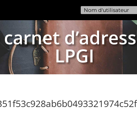
 carnet d’adress
LPGI
0351f53c928ab6b0493321974c52