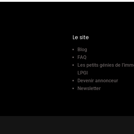
Le site
Blog
FAQ
Les petits génies de l’imm
LPGI
Devenir annonceur
Newsletter