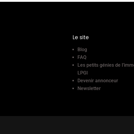
Le site
Blog
FAQ
Les petits génies de l’imm
LPGI
Devenir annonceur
Newsletter