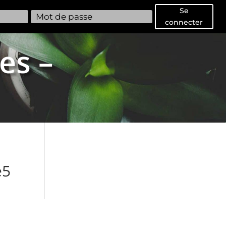
Se
connecter
es –
e5