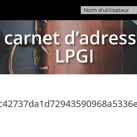
 carnet d’adress
LPGI
dc42737da1d72943590968a5336