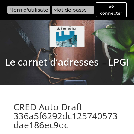
Se
connecter
Le carnet d’adresses – LPGI
CRED Auto Draft
336a5f6292dc125740573
dae186ec9dc