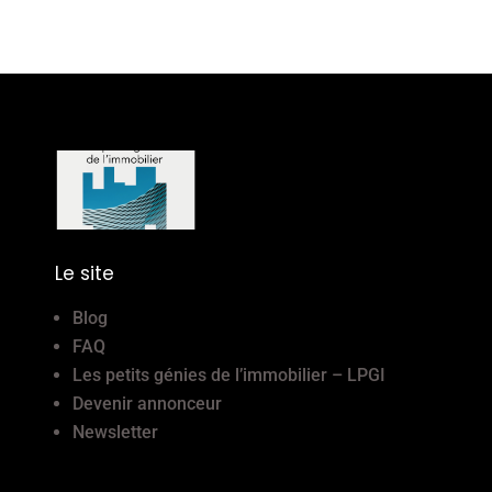
Le site
Blog
FAQ
Les petits génies de l’immobilier – LPGI
Devenir annonceur
Newsletter