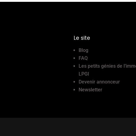
Le site
Blog
FAQ
Les petits génies de l’imm
LPGI
Devenir annonceur
Newsletter