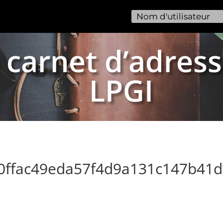
 carnet d’adress
LPGI
20ffac49eda57f4d9a131c147b41d