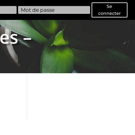
Se
connecter
es –