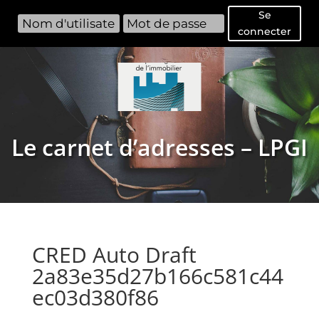
Se
connecter
Le carnet d’adresses – LPGI
CRED Auto Draft
2a83e35d27b166c581c44
ec03d380f86