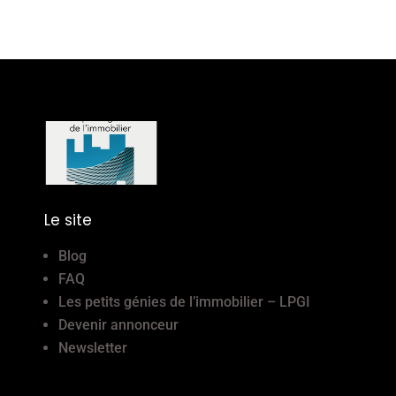
Le site
Blog
FAQ
Les petits génies de l’immobilier – LPGI
Devenir annonceur
Newsletter