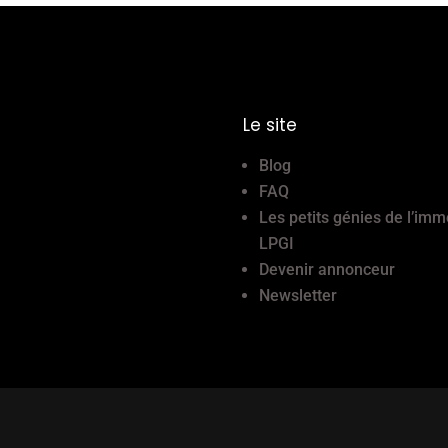
Le site
Blog
FAQ
Les petits génies de l’imm
LPGI
Devenir annonceur
Newsletter