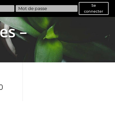
Se
connecter
es –
0