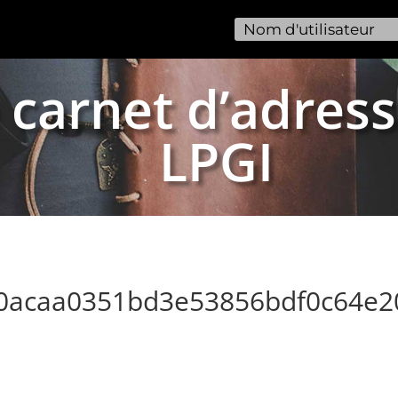
 carnet d’adress
LPGI
70acaa0351bd3e53856bdf0c64e2