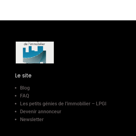
Le site
Blog
FAQ
Les petits génies de l’immobilier – LPGI
Devenir annonceur
Newsletter