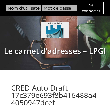
Se
connecter
Le carnet d’adresses – LPGI
CRED Auto Draft
17c379e693f8b416488a4
4050947dcef