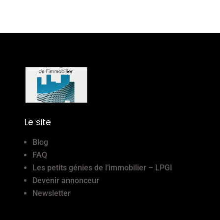
Le site
Blog
FAQ
Les petits génies de l’immobilier – LPGI
Devenir annonceur
Newsletter