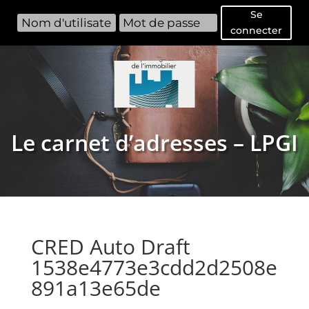
Se
connecter
Le carnet d’adresses – LPGI
CRED Auto Draft
1538e4773e3cdd2d2508e
891a13e65de