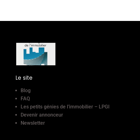
Le site
Blog
FAQ
Les petits génies de l’immobilier – LPGI
Devenir annonceur
Newsletter