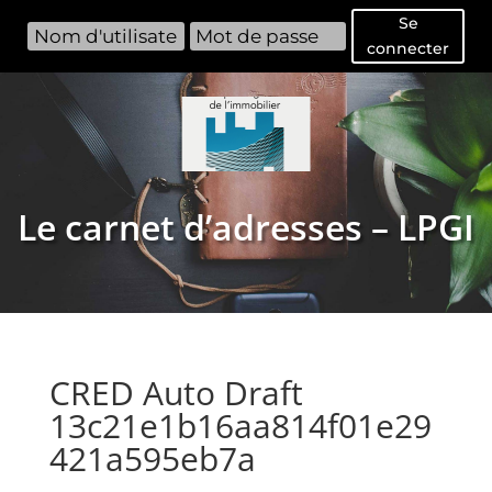
Se
connecter
Le carnet d’adresses – LPGI
CRED Auto Draft
13c21e1b16aa814f01e29
421a595eb7a