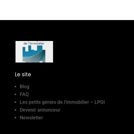
Le site
Blog
FAQ
Les petits génies de l’immobilier – LPGI
Devenir annonceur
Newsletter