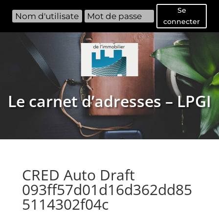
Se
connecter
Le carnet d’adresses – LPGI
CRED Auto Draft
093ff57d01d16d362dd85
5114302f04c