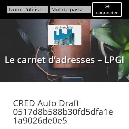
Se
connecter
Le carnet d’adresses – LPGI
CRED Auto Draft
0517d8b588b30fd5dfa1e
1a9026de0e5