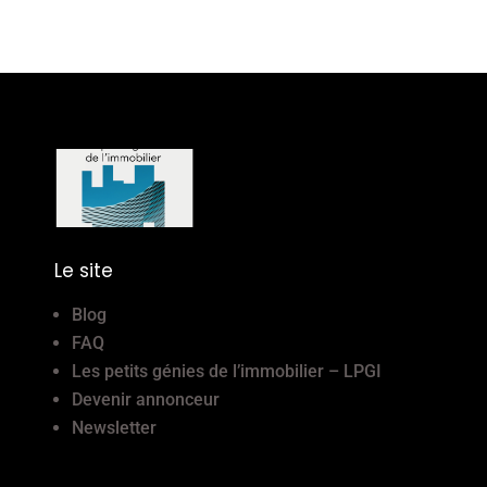
Le site
Blog
FAQ
Les petits génies de l’immobilier – LPGI
Devenir annonceur
Newsletter