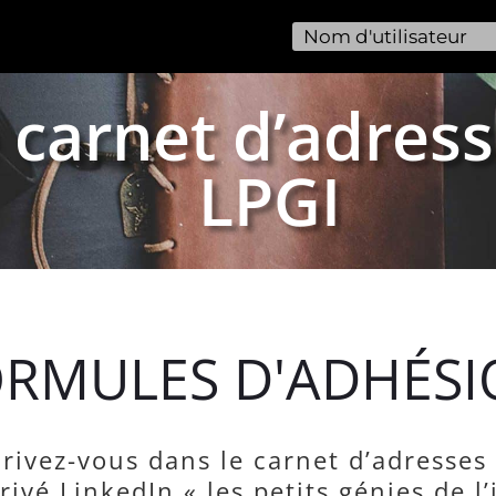
 carnet d’adress
LPGI
RMULES D'ADHÉS
crivez-vous dans le carnet d’adresses
ivé LinkedIn « les petits génies de l