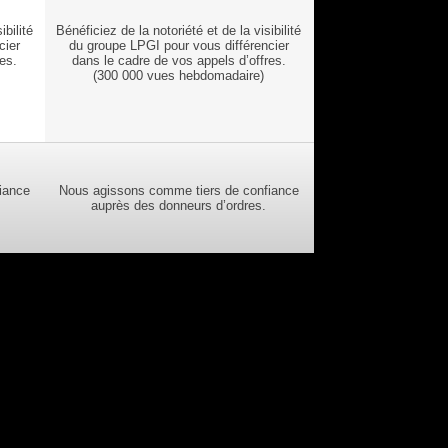
ibilité
Bénéficiez de la notoriété et de la visibilité
cier
du groupe LPGI pour vous différencier
es.
dans le cadre de vos appels d’offres.
(300 000 vues hebdomadaire)
iance
Nous agissons comme tiers de confiance
auprès des donneurs d’ordres.