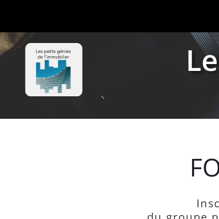
Le
FO
Ins
du groupe pr