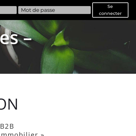
Se
connecter
es –
ION
 B2B
’immobilier »