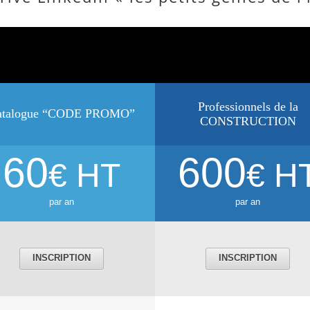
Professionnels de la
atalogue “CODE PROMO”
CONSTRUCTION
60
600
€ HT
€ H
par an
par an
INSCRIPTION
INSCRIPTION