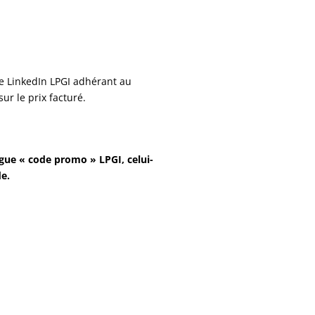
 LinkedIn LPGI adhérant au
r le prix facturé.
gue « code promo » LPGI, celui-
e.