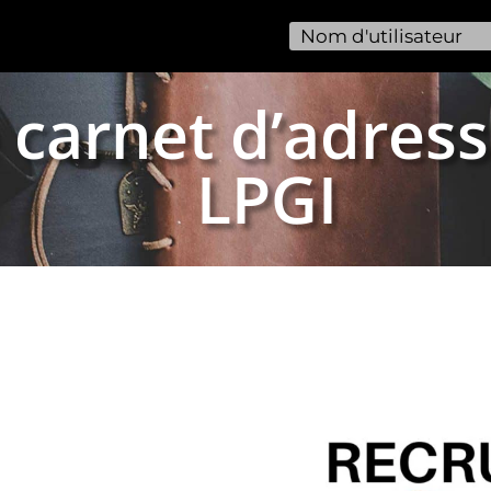
 carnet d’adress
LPGI