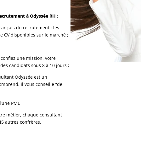
n recrutement à Odyssée RH
:
rançais du recrutement : les
e CV disponibles sur le marché ;
 confiez une mission, votre
des candidats sous 8 à 10 jours ;
nsultant Odyssée est un
omprend, il vous conseille “de
 d’une PME
otre métier, chaque consultant
45 autres confrères.