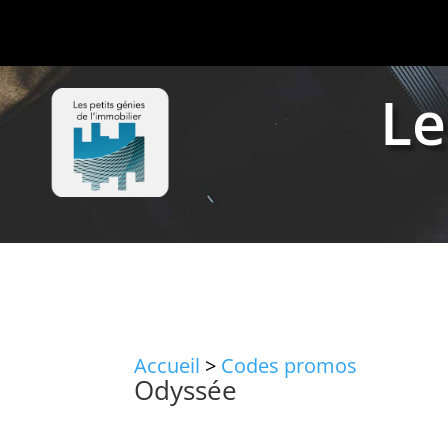
Le
Accueil
>
Codes promos
Odyssée