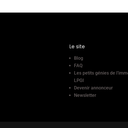
Le site
Blog
FAQ
Les petits génies de l’imm
LPGI
Devenir annonceur
Newsletter