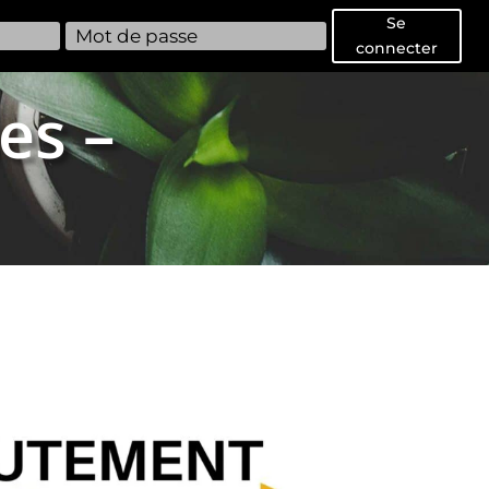
Se
connecter
es –