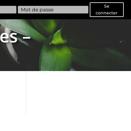
Se
connecter
es –