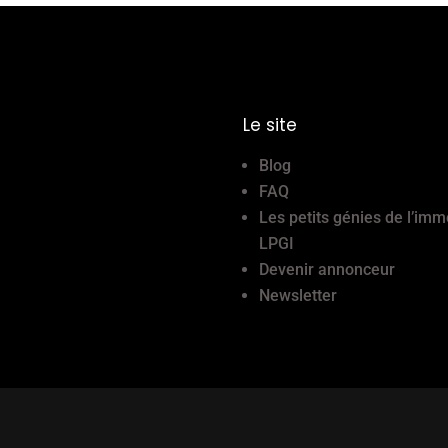
Le site
Blog
FAQ
Les petits génies de l’imm
LPGI
Devenir annonceur
Newsletter