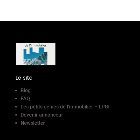
Le site
Blog
FAQ
Les petits génies de l’immobilier – LPGI
Devenir annonceur
Newsletter