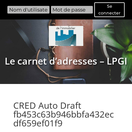
Se
connecter
Le carnet d’adresses – LPGI
CRED Auto Draft
fb453c63b946bbfa432ec
df659ef01f9