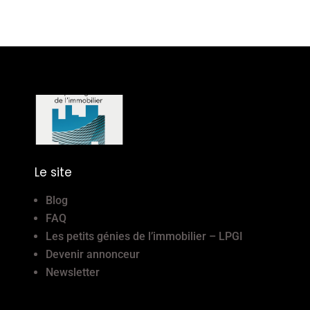
Le site
Blog
FAQ
Les petits génies de l’immobilier – LPGI
Devenir annonceur
Newsletter