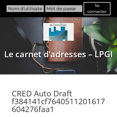
Se
connecter
Le carnet d’adresses – LPGI
CRED Auto Draft
f384141cf7640511201617
604276faa1