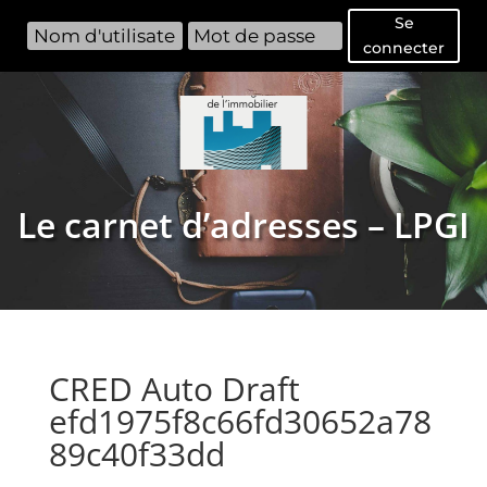
Se
connecter
Le carnet d’adresses – LPGI
CRED Auto Draft
efd1975f8c66fd30652a78
89c40f33dd