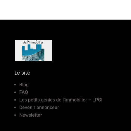
Le site
Blog
FAQ
Les petits génies de l’immobilier – LPGI
Devenir annonceur
Newsletter