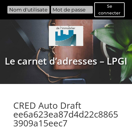
Se
connecter
Le carnet d’adresses – LPGI
CRED Auto Draft
ee6a623ea87d4d22c8865
3909a15eec7