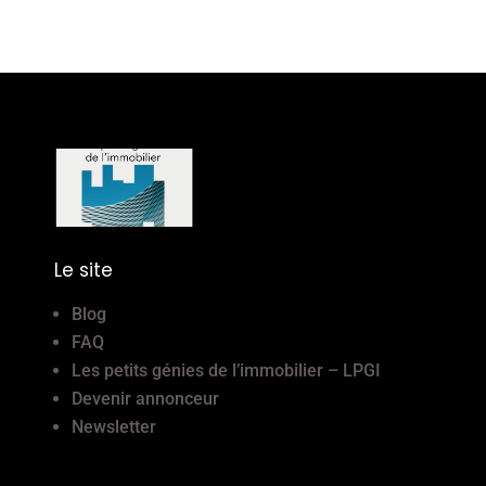
Le site
Blog
FAQ
Les petits génies de l’immobilier – LPGI
Devenir annonceur
Newsletter